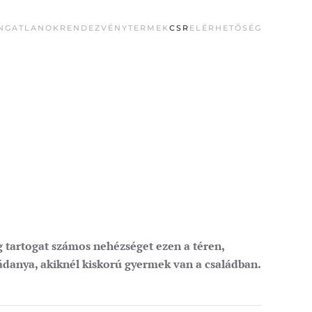
INGATLANOK
RENDEZVÉNYTERMEK
CSR
ELÉRHETŐSÉG
 tartogat számos nehézséget ezen a téren,
ádanya, akiknél kiskorú gyermek van a családban.