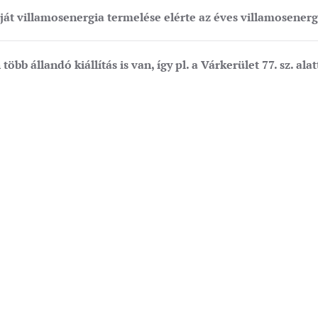
aját villamosenergia termelése elérte az éves villamosener
bb állandó kiállítás is van, így pl. a Várkerület 77. sz. alat