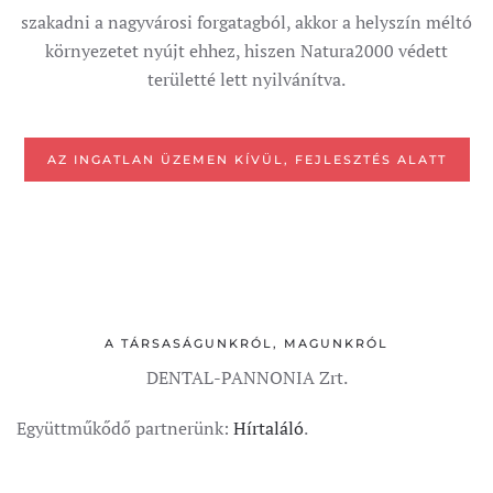
szakadni a nagyvárosi forgatagból, akkor a helyszín méltó
környezetet nyújt ehhez, hiszen Natura2000 védett
területté lett nyilvánítva.
AZ INGATLAN ÜZEMEN KÍVÜL, FEJLESZTÉS ALATT
A TÁRSASÁGUNKRÓL, MAGUNKRÓL
DENTAL-PANNONIA Zrt.
Együttműkődő partnerünk:
Hírtaláló
.